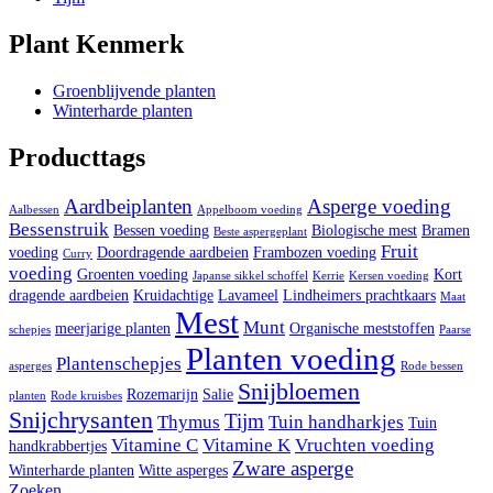
Plant Kenmerk
Groenblijvende planten
Winterharde planten
Producttags
Aardbeiplanten
Asperge voeding
Aalbessen
Appelboom voeding
Bessenstruik
Bessen voeding
Biologische mest
Bramen
Beste aspergeplant
Fruit
voeding
Doordragende aardbeien
Frambozen voeding
Curry
voeding
Groenten voeding
Kort
Japanse sikkel schoffel
Kerrie
Kersen voeding
dragende aardbeien
Kruidachtige
Lavameel
Lindheimers prachtkaars
Maat
Mest
Munt
meerjarige planten
Organische meststoffen
schepjes
Paarse
Planten voeding
Plantenschepjes
asperges
Rode bessen
Snijbloemen
Rozemarijn
Salie
planten
Rode kruisbes
Snijchrysanten
Tijm
Thymus
Tuin handharkjes
Tuin
Vitamine C
Vitamine K
Vruchten voeding
handkrabbertjes
Zware asperge
Winterharde planten
Witte asperges
Zoeken