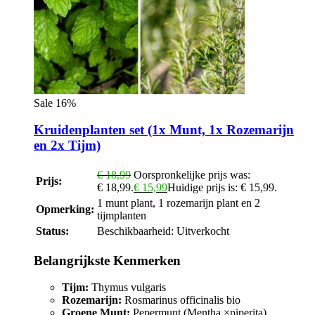
Sale 16%
Kruidenplanten set (1x Munt, 1x Rozemarijn
en 2x Tijm)
€
18,99
Oorspronkelijke prijs was:
Prijs:
€ 18,99.
€
15,99
Huidige prijs is: € 15,99.
1 munt plant, 1 rozemarijn plant en 2
Opmerking:
tijmplanten
Status:
Beschikbaarheid:
Uitverkocht
Belangrijkste Kenmerken
Tijm:
Thymus vulgaris
Rozemarijn:
Rosmarinus officinalis bio
Groene Munt:
Pepermunt (Mentha ×piperita)