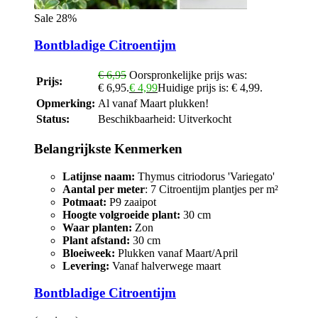
Sale 28%
Bontbladige Citroentijm
€
6,95
Oorspronkelijke prijs was:
Prijs:
€ 6,95.
€
4,99
Huidige prijs is: € 4,99.
Opmerking:
Al vanaf Maart plukken!
Status:
Beschikbaarheid:
Uitverkocht
Belangrijkste Kenmerken
Latijnse naam:
Thymus citriodorus 'Variegato'
Aantal per meter
: 7 Citroentijm plantjes per m²
Potmaat:
P9 zaaipot
Hoogte volgroeide plant:
30 cm
Waar planten:
Zon
Plant afstand:
30 cm
Bloeiweek:
Plukken vanaf Maart/April
Levering:
Vanaf halverwege maart
Bontbladige Citroentijm