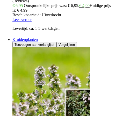
( reviews)
€
6,95
Oorspronkelijke prijs was: € 6,95.
€
4,99
Huidige prijs
is: € 4,99.
Beschikbaarheid:
Uitverkocht
Lees verder
Levertijd:
ca. 1-5 werkdagen
Kruidenplanten
Toevoegen aan verlanglijst
Vergelijken