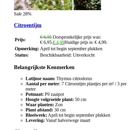
Sale 28%
Citroentijm
€
6,95
Oorspronkelijke prijs was:
Prijs:
€ 6,95.
€
4,99
Huidige prijs is: € 4,99.
Opmerking:
April tot begin september plukken
Status:
Beschikbaarheid:
Uitverkocht
Belangrijkste Kenmerken
Latijnse naam:
Thymus citriodorus
Aantal per meter
: 7 Citroentijm plantjes per m² / 3 per
meter
Potmaat:
P9 zaaipot
Hoogte volgroeide plant:
50 cm
Waar planten:
Zon
Plant afstand:
30 cm
Bloeiweek:
April tot begin september plukken
Levering:
Vanaf halverwege maart