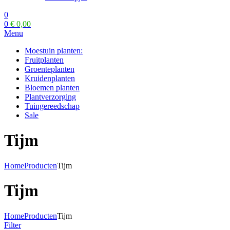
0
0
€
0,00
Menu
Moestuin planten:
Fruitplanten
Groenteplanten
Kruidenplanten
Bloemen planten
Plantverzorging
Tuingereedschap
Sale
Tijm
Home
Producten
Tijm
Tijm
Home
Producten
Tijm
Filter