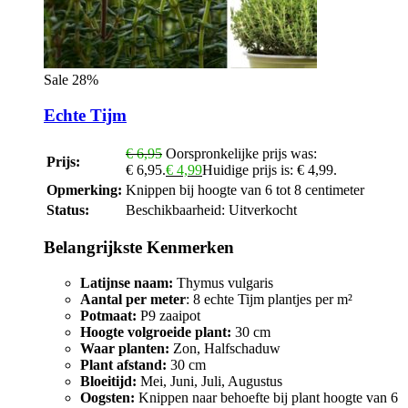
Sale 28%
Echte Tijm
€
6,95
Oorspronkelijke prijs was:
Prijs:
€ 6,95.
€
4,99
Huidige prijs is: € 4,99.
Opmerking:
Knippen bij hoogte van 6 tot 8 centimeter
Status:
Beschikbaarheid:
Uitverkocht
Belangrijkste Kenmerken
Latijnse naam:
Thymus vulgaris
Aantal per meter
: 8 echte Tijm plantjes per m²
Potmaat:
P9 zaaipot
Hoogte volgroeide plant:
30 cm
Waar planten:
Zon, Halfschaduw
Plant afstand:
30 cm
Bloeitijd:
Mei, Juni, Juli, Augustus
Oogsten:
Knippen naar behoefte bij plant hoogte van 6