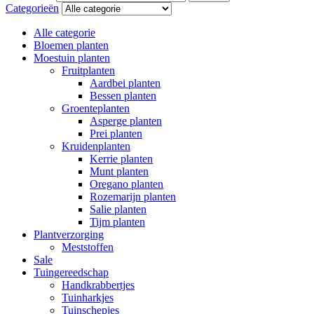
Categorieën
Alle categorie
Bloemen planten
Moestuin planten
Fruitplanten
Aardbei planten
Bessen planten
Groenteplanten
Asperge planten
Prei planten
Kruidenplanten
Kerrie planten
Munt planten
Oregano planten
Rozemarijn planten
Salie planten
Tijm planten
Plantverzorging
Meststoffen
Sale
Tuingereedschap
Handkrabbertjes
Tuinharkjes
Tuinschepjes