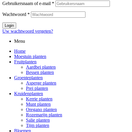
Gebruikersnaam of e-mail
*
Wachtwoord
*
Login
Uw wachtwoord vergeten?
Menu
Home
Moestuin planten
Fruitplanten
Aardbei planten
Bessen planten
Groenteplanten
Asperge planten
Prei planten
Kruidenplanten
Kerrie planten
Munt planten
Oregano planten
Rozemarijn planten
Salie planten
Tijm planten
Bloemen