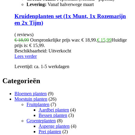
Levering:
Vanaf halverwege maart
Kruidenplanten set (1x Munt, 1x Rozemarijn
en 2x Tijm)
( reviews)
€
18,99
Oorspronkelijke prijs was: € 18,99.
€
15,99
Huidige
prijs is: € 15,99.
Beschikbaarheid:
Uitverkocht
Lees verder
Levertijd:
ca. 1-5 werkdagen
Categorieën
Bloemen planten
(9)
Moestuin planten
(26)
Fruitplanten
(7)
Aardbei planten
(4)
Bessen planten
(3)
Groenteplanten
(8)
Asperge planten
(4)
Prei planten
(2)