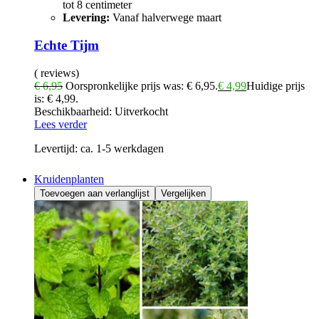
tot 8 centimeter
Levering:
Vanaf halverwege maart
Echte Tijm
( reviews)
€
6,95
Oorspronkelijke prijs was: € 6,95.
€
4,99
Huidige prijs
is: € 4,99.
Beschikbaarheid:
Uitverkocht
Lees verder
Levertijd:
ca. 1-5 werkdagen
Kruidenplanten
Toevoegen aan verlanglijst
Vergelijken