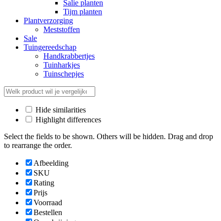
Salie planten
Tijm planten
Plantverzorging
Meststoffen
Sale
Tuingereedschap
Handkrabbertjes
Tuinharkjes
Tuinschepjes
Hide similarities
Highlight differences
Select the fields to be shown. Others will be hidden. Drag and drop
to rearrange the order.
Afbeelding
SKU
Rating
Prijs
Voorraad
Bestellen