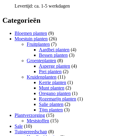
Levertijd:
ca. 1-5 werkdagen
Categorieën
Bloemen planten
(9)
Moestuin planten
(26)
Fruitplanten
(7)
Aardbei planten
(4)
Bessen planten
(3)
Groenteplanten
(8)
Asperge planten
(4)
Prei planten
(2)
Kruidenplanten
(11)
Kerrie planten
(1)
Munt planten
(2)
Oregano planten
(1)
Rozemarijn planten
(1)
Salie planten
(2)
Tijm planten
(3)
Plantverzorging
(15)
Meststoffen
(15)
Sale
(10)
Tuingereedschap
(8)