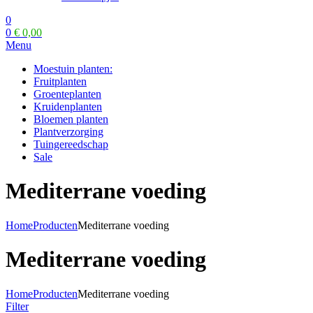
0
0
€
0,00
Menu
Moestuin planten:
Fruitplanten
Groenteplanten
Kruidenplanten
Bloemen planten
Plantverzorging
Tuingereedschap
Sale
Mediterrane voeding
Home
Producten
Mediterrane voeding
Mediterrane voeding
Home
Producten
Mediterrane voeding
Filter