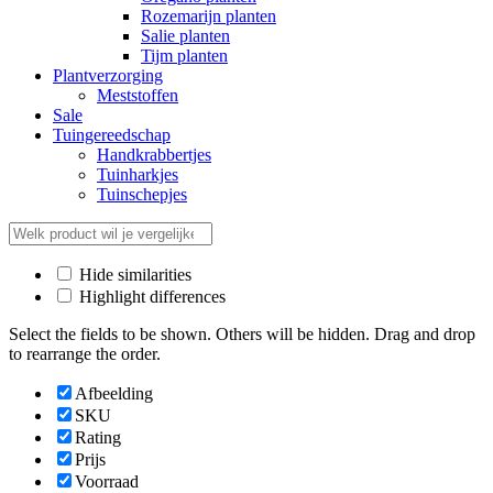
Rozemarijn planten
Salie planten
Tijm planten
Plantverzorging
Meststoffen
Sale
Tuingereedschap
Handkrabbertjes
Tuinharkjes
Tuinschepjes
Hide similarities
Highlight differences
Select the fields to be shown. Others will be hidden. Drag and drop
to rearrange the order.
Afbeelding
SKU
Rating
Prijs
Voorraad