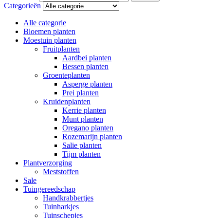
Categorieën
Alle categorie
Bloemen planten
Moestuin planten
Fruitplanten
Aardbei planten
Bessen planten
Groenteplanten
Asperge planten
Prei planten
Kruidenplanten
Kerrie planten
Munt planten
Oregano planten
Rozemarijn planten
Salie planten
Tijm planten
Plantverzorging
Meststoffen
Sale
Tuingereedschap
Handkrabbertjes
Tuinharkjes
Tuinschepjes