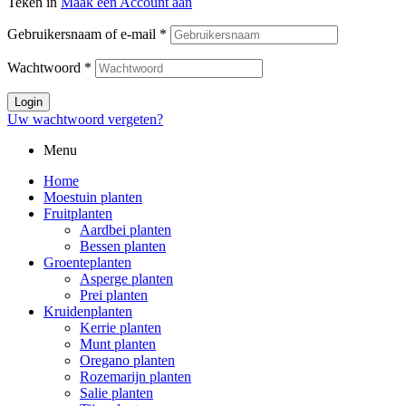
Teken in
Maak een Account aan
Gebruikersnaam of e-mail
*
Wachtwoord
*
Login
Uw wachtwoord vergeten?
Menu
Home
Moestuin planten
Fruitplanten
Aardbei planten
Bessen planten
Groenteplanten
Asperge planten
Prei planten
Kruidenplanten
Kerrie planten
Munt planten
Oregano planten
Rozemarijn planten
Salie planten