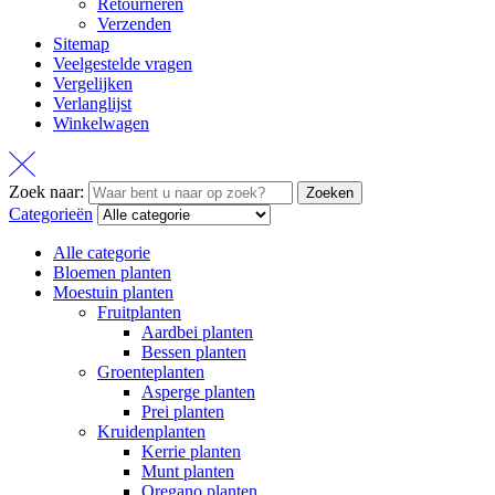
Retourneren
Verzenden
Sitemap
Veelgestelde vragen
Vergelijken
Verlanglijst
Winkelwagen
Zoek naar:
Zoeken
Categorieën
Alle categorie
Bloemen planten
Moestuin planten
Fruitplanten
Aardbei planten
Bessen planten
Groenteplanten
Asperge planten
Prei planten
Kruidenplanten
Kerrie planten
Munt planten
Oregano planten