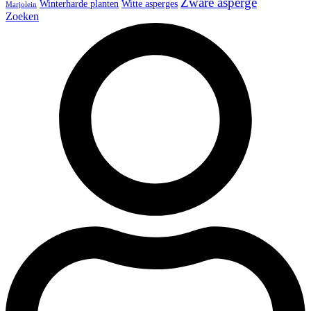
Zware asperge
Winterharde planten
Witte asperges
Marjolein
Zoeken