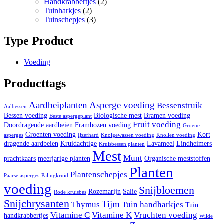
Handkrabbertjes
(2)
Tuinharkjes
(2)
Tuinschepjes
(3)
Type Product
Voeding
Producttags
Aardbeiplanten
Asperge voeding
Bessenstruik
Aalbessen
Bessen voeding
Biologische mest
Bramen voeding
Beste aspergeplant
Fruit voeding
Doordragende aardbeien
Frambozen voeding
Groene
Groenten voeding
Kort
asperges
Ijzerhard
Knolgewassen voeding
Knollen voeding
dragende aardbeien
Kruidachtige
Lavameel
Lindheimers
Kruisbessen planten
Mest
Munt
prachtkaars
meerjarige planten
Organische meststoffen
Planten
Plantenschepjes
Paarse asperges
Palingkruid
voeding
Snijbloemen
Rozemarijn
Salie
Rode kruisbes
Snijchrysanten
Tijm
Thymus
Tuin handharkjes
Tuin
Vitamine C
Vitamine K
Vruchten voeding
handkrabbertjes
Wilde