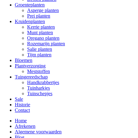
Groenteplanten
Asperge planten
Prei planten
Kruidenplanten
Kerrie planten
Munt planten
Oregano planten
Rozemarijn planten
Salie planten
Tijm planten
Bloemen
Plantverzorging
Meststoffen
Tuingereedschap
Handkrabbertjes
Tuinharkjes
Tuinschepjes
Sale
Historie
Contact
Home
Afrekenen
Algemene voorwaarden
Blog