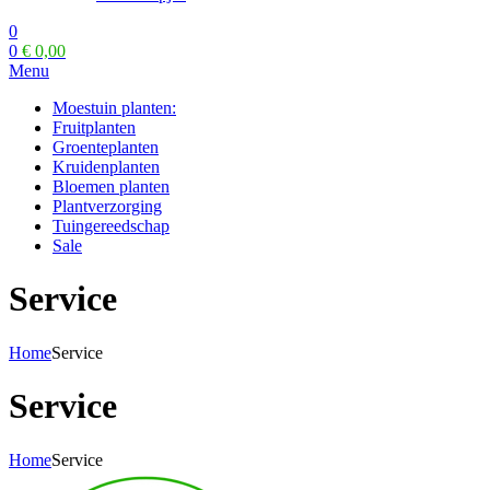
0
0
€
0,00
Menu
Moestuin planten:
Fruitplanten
Groenteplanten
Kruidenplanten
Bloemen planten
Plantverzorging
Tuingereedschap
Sale
Service
Home
Service
Service
Home
Service