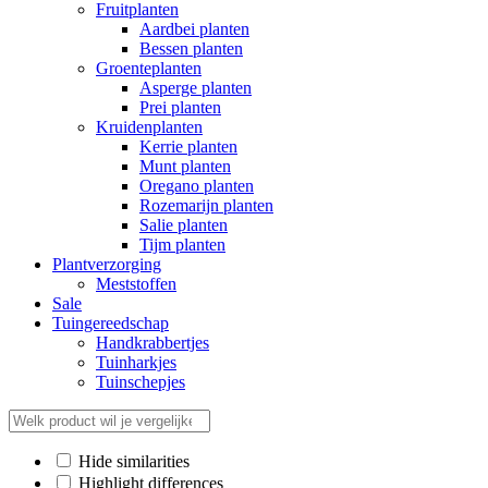
Fruitplanten
Aardbei planten
Bessen planten
Groenteplanten
Asperge planten
Prei planten
Kruidenplanten
Kerrie planten
Munt planten
Oregano planten
Rozemarijn planten
Salie planten
Tijm planten
Plantverzorging
Meststoffen
Sale
Tuingereedschap
Handkrabbertjes
Tuinharkjes
Tuinschepjes
Hide similarities
Highlight differences