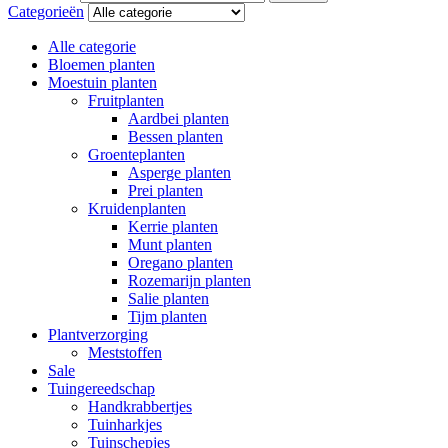
Categorieën
Alle categorie
Bloemen planten
Moestuin planten
Fruitplanten
Aardbei planten
Bessen planten
Groenteplanten
Asperge planten
Prei planten
Kruidenplanten
Kerrie planten
Munt planten
Oregano planten
Rozemarijn planten
Salie planten
Tijm planten
Plantverzorging
Meststoffen
Sale
Tuingereedschap
Handkrabbertjes
Tuinharkjes
Tuinschepjes