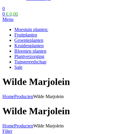
0
0
€
0,00
Menu
Moestuin planten:
Fruitplanten
Groenteplanten
Kruidenplanten
Bloemen planten
Plantverzorging
Tuingereedschap
Sale
Wilde Marjolein
Home
Producten
Wilde Marjolein
Wilde Marjolein
Home
Producten
Wilde Marjolein
Filter