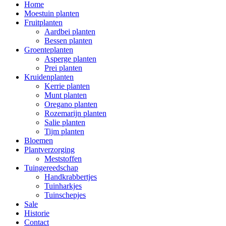
Home
Moestuin planten
Fruitplanten
Aardbei planten
Bessen planten
Groenteplanten
Asperge planten
Prei planten
Kruidenplanten
Kerrie planten
Munt planten
Oregano planten
Rozemarijn planten
Salie planten
Tijm planten
Bloemen
Plantverzorging
Meststoffen
Tuingereedschap
Handkrabbertjes
Tuinharkjes
Tuinschepjes
Sale
Historie
Contact