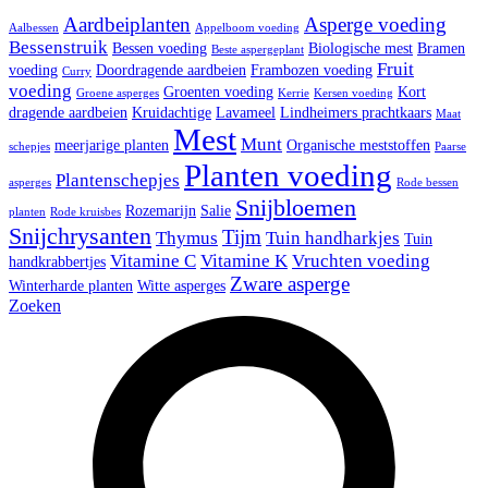
Aardbeiplanten
Asperge voeding
Aalbessen
Appelboom voeding
Bessenstruik
Bessen voeding
Biologische mest
Bramen
Beste aspergeplant
Fruit
voeding
Doordragende aardbeien
Frambozen voeding
Curry
voeding
Groenten voeding
Kort
Groene asperges
Kerrie
Kersen voeding
dragende aardbeien
Kruidachtige
Lavameel
Lindheimers prachtkaars
Maat
Mest
Munt
meerjarige planten
Organische meststoffen
schepjes
Paarse
Planten voeding
Plantenschepjes
asperges
Rode bessen
Snijbloemen
Rozemarijn
Salie
planten
Rode kruisbes
Snijchrysanten
Tijm
Thymus
Tuin handharkjes
Tuin
Vitamine C
Vitamine K
Vruchten voeding
handkrabbertjes
Zware asperge
Winterharde planten
Witte asperges
Zoeken