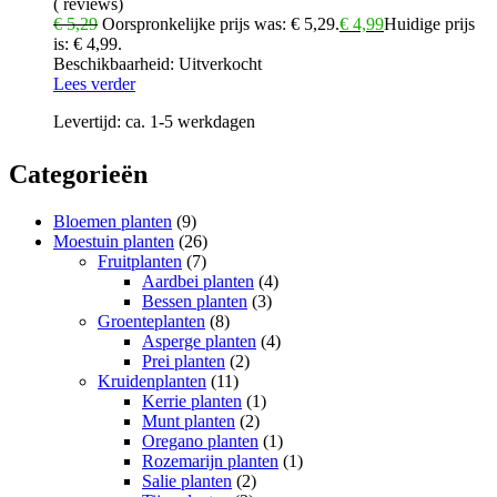
( reviews)
€
5,29
Oorspronkelijke prijs was: € 5,29.
€
4,99
Huidige prijs
is: € 4,99.
Beschikbaarheid:
Uitverkocht
Lees verder
Levertijd:
ca. 1-5 werkdagen
Categorieën
Bloemen planten
(9)
Moestuin planten
(26)
Fruitplanten
(7)
Aardbei planten
(4)
Bessen planten
(3)
Groenteplanten
(8)
Asperge planten
(4)
Prei planten
(2)
Kruidenplanten
(11)
Kerrie planten
(1)
Munt planten
(2)
Oregano planten
(1)
Rozemarijn planten
(1)
Salie planten
(2)