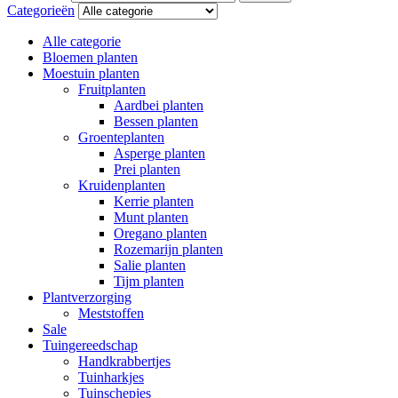
Categorieën
Alle categorie
Bloemen planten
Moestuin planten
Fruitplanten
Aardbei planten
Bessen planten
Groenteplanten
Asperge planten
Prei planten
Kruidenplanten
Kerrie planten
Munt planten
Oregano planten
Rozemarijn planten
Salie planten
Tijm planten
Plantverzorging
Meststoffen
Sale
Tuingereedschap
Handkrabbertjes
Tuinharkjes
Tuinschepjes