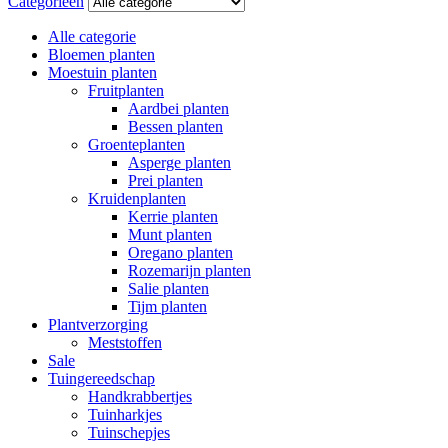
Categorieën
Alle categorie
Bloemen planten
Moestuin planten
Fruitplanten
Aardbei planten
Bessen planten
Groenteplanten
Asperge planten
Prei planten
Kruidenplanten
Kerrie planten
Munt planten
Oregano planten
Rozemarijn planten
Salie planten
Tijm planten
Plantverzorging
Meststoffen
Sale
Tuingereedschap
Handkrabbertjes
Tuinharkjes
Tuinschepjes