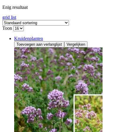
Enig resultaat
grid
list
Toon
Kruidenplanten
Toevoegen aan verlanglijst
Vergelijken