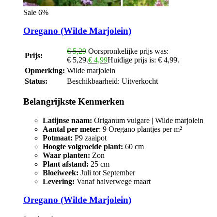
Sale 6%
Oregano (Wilde Marjolein)
€
5,29
Oorspronkelijke prijs was:
Prijs:
€ 5,29.
€
4,99
Huidige prijs is: € 4,99.
Opmerking:
Wilde marjolein
Status:
Beschikbaarheid:
Uitverkocht
Belangrijkste Kenmerken
Latijnse naam:
Origanum vulgare | Wilde marjolein
Aantal per meter
: 9 Oregano plantjes per m²
Potmaat:
P9 zaaipot
Hoogte volgroeide plant:
60 cm
Waar planten:
Zon
Plant afstand:
25 cm
Bloeiweek:
Juli tot September
Levering:
Vanaf halverwege maart
Oregano (Wilde Marjolein)