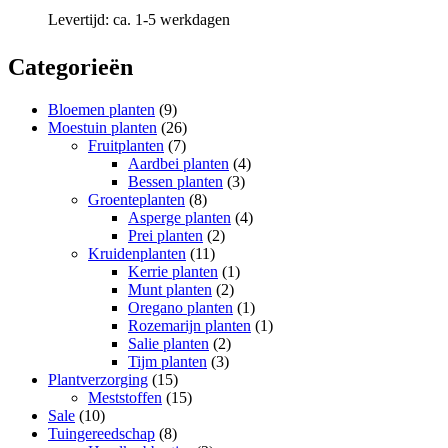
Levertijd:
ca. 1-5 werkdagen
Categorieën
Bloemen planten
(9)
Moestuin planten
(26)
Fruitplanten
(7)
Aardbei planten
(4)
Bessen planten
(3)
Groenteplanten
(8)
Asperge planten
(4)
Prei planten
(2)
Kruidenplanten
(11)
Kerrie planten
(1)
Munt planten
(2)
Oregano planten
(1)
Rozemarijn planten
(1)
Salie planten
(2)
Tijm planten
(3)
Plantverzorging
(15)
Meststoffen
(15)
Sale
(10)
Tuingereedschap
(8)