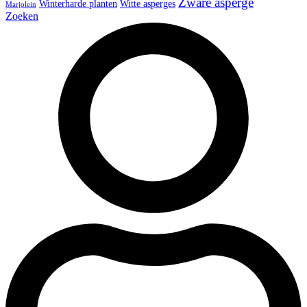
Zware asperge
Winterharde planten
Witte asperges
Marjolein
Zoeken