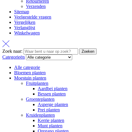
Retourneren
Verzenden
Sitemap
Veelgestelde vragen
Vergelijken
Verlanglijst
Winkelwagen
Zoek naar:
Zoeken
Categorieën
Alle categorie
Bloemen planten
Moestuin planten
Fruitplanten
Aardbei planten
Bessen planten
Groenteplanten
Asperge planten
Prei planten
Kruidenplanten
Kerrie planten
Munt planten
Oregano planten