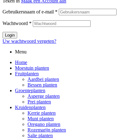
Teken in
Maak een Account aan
Gebruikersnaam of e-mail
*
Wachtwoord
*
Login
Uw wachtwoord vergeten?
Menu
Home
Moestuin planten
Fruitplanten
Aardbei planten
Bessen planten
Groenteplanten
Asperge planten
Prei planten
Kruidenplanten
Kerrie planten
Munt planten
Oregano planten
Rozemarijn planten
Salie planten