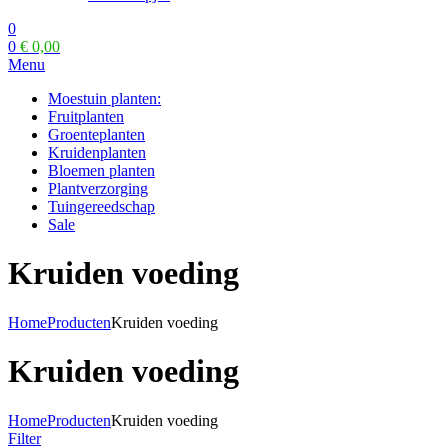
0
0
€
0,00
Menu
Moestuin planten:
Fruitplanten
Groenteplanten
Kruidenplanten
Bloemen planten
Plantverzorging
Tuingereedschap
Sale
Kruiden voeding
Home
Producten
Kruiden voeding
Kruiden voeding
Home
Producten
Kruiden voeding
Filter