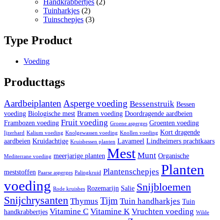
Handkrabbertjes
(2)
Tuinharkjes
(2)
Tuinschepjes
(3)
Type Product
Voeding
Producttags
Aardbeiplanten
Asperge voeding
Bessenstruik
Bessen
voeding
Biologische mest
Bramen voeding
Doordragende aardbeien
Fruit voeding
Frambozen voeding
Groenten voeding
Groene asperges
Kort dragende
Ijzerhard
Kalium voeding
Knolgewassen voeding
Knollen voeding
aardbeien
Kruidachtige
Lavameel
Lindheimers prachtkaars
Kruisbessen planten
Mest
Munt
meerjarige planten
Organische
Mediterrane voeding
Planten
Plantenschepjes
meststoffen
Paarse asperges
Palingkruid
voeding
Snijbloemen
Rozemarijn
Salie
Rode kruisbes
Snijchrysanten
Tijm
Thymus
Tuin handharkjes
Tuin
Vitamine C
Vitamine K
Vruchten voeding
handkrabbertjes
Wilde