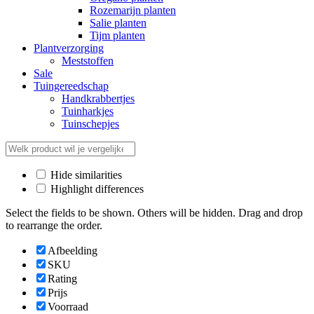
Rozemarijn planten
Salie planten
Tijm planten
Plantverzorging
Meststoffen
Sale
Tuingereedschap
Handkrabbertjes
Tuinharkjes
Tuinschepjes
Hide similarities
Highlight differences
Select the fields to be shown. Others will be hidden. Drag and drop
to rearrange the order.
Afbeelding
SKU
Rating
Prijs
Voorraad