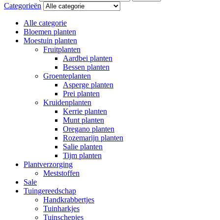
Categorieën
Alle categorie
Bloemen planten
Moestuin planten
Fruitplanten
Aardbei planten
Bessen planten
Groenteplanten
Asperge planten
Prei planten
Kruidenplanten
Kerrie planten
Munt planten
Oregano planten
Rozemarijn planten
Salie planten
Tijm planten
Plantverzorging
Meststoffen
Sale
Tuingereedschap
Handkrabbertjes
Tuinharkjes
Tuinschepjes